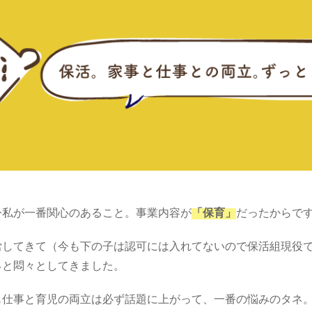
今私が一番関心のあること。事業内容が
「保育」
だったからで
労してきて（今も下の子は認可には入れてないので保活組現役
っと悶々としてきました。
も仕事と育児の両立は必ず話題に上がって、一番の悩みのタネ